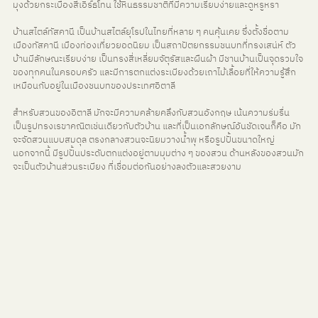
มุงด้วยกระเบื้องสีเอิร์ธโทน ใช้หินธรรมชาติที่มีความเรียบง่ายและดูหรูหรา
บ้านสไตล์ทัสคานี เป็นบ้านสไตล์ยุโรปในไทยที่หลาย ๆ คนคุ้นเคย ซึ่งตั้งชื่อตาม
เมืองทัสคานี เมืองท่องเที่ยวยอดนิยม เป็นสถาปัตยกรรมชนบทที่ทรงเสน่ห์ ตัว
บ้านมีลักษณะเรียบง่าย เป็นทรงสี่เหลี่ยมจัตุรัสและผืนผ้า มีชานบ้านเป็นจุดรวมใจ
ของทุกคนในครอบครัว และมีการตกแต่งระเบียงด้วยเถาไม้เลื้อยที่ให้ความรู้สึก
เหมือนกับอยู่ในเมืองชนบทของประเทศอิตาลี
สำหรับสวนของอิตาลี มักจะมีความคล้ายคลึงกับสวนอังกฤษ เน้นความร่มรื่น 
เป็นรูปทรงเรขาคณิตเช่นเดียวกับตัวบ้าน และที่เป็นเอกลักษณ์อันชัดเจนก็คือ มัก
จะจัดสวนแบบสมดุล ตรงกลางสวนจะนิยมวางน้ำพุ หรือรูปปั้นขนาดใหญ่ 
นอกจากนี้ มีรูปปั้นประดับตกแต่งอยู่ตามมุมต่าง ๆ ของสวน ด้านหลังของสวนมัก
จะเป็นตัวบ้านส่วนระเบียง ที่เชื่อมต่อกันอย่างลงตัวและสวยงาม