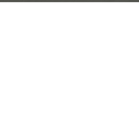
Pradit Manutham Road, Nuanchan,
Bueng Kum, Bangkok 10230
Tel : +66(0) 2 101 5775
email
: crystalresidences@kegroup.co.th
HOME
DESIGN CONCEPT
AMENITIES
BLOG
CONTACT