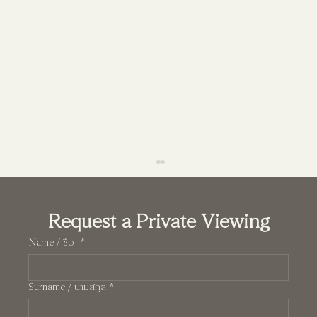
Request a Private Viewing
Name / ชื่อ
*
Surname / นามสกุล
*