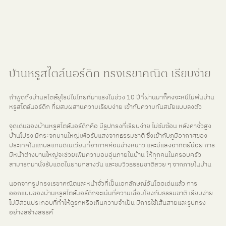
บ้านหรูสไตล์นอร์ดิก ทรงเรขาคณิต เรียบง่าย
ถ้าพูดถึงบ้านสไตล์ยุโรปในไทยที่มาแรงในช่วง 10 ปีที่ผ่านมาก็คงจะหนีไม่พ้นบ้าน
หรูสไตล์นอร์ดิก ที่ผสมผสานความเรียบง่าย เข้ากับความทันสมัยแบบลงตัว
จุดเด่นของบ้านหรูสไตล์นอร์ดิกคือ มีรูปทรงที่เรียบง่าย ไม่ซับซ้อน หลังคาจั่วสูง 
บ้านโปร่ง มีกระจกบานใหญ่เพื่อรับแสงจากธรรมชาติ ซึ่งเข้ากับภูมิอากาศของ
ประเทศในแถบสแกนดิเนเวียนที่อากาศค่อนข้างหนาว และมีแสงอาทิตย์น้อย การ
มีหน้าต่างบานใหญ่จะช่วยเพิ่มความอบอุ่นภายในบ้าน ให้ทุกคนในครอบครัว
สามารถมานั่งรับแดดในยามกลางวัน และชมวิวธรรมชาติสวย ๆ จากภายในบ้าน
นอกจากรูปทรงเรขาคณิตและหน้าจั่วที่เป็นเอกลักษณ์อันโดดเด่นแล้ว การ
ออกแบบของบ้านหรูสไตล์นอร์ดิกจะเน้นที่ความเชื่อมโยงกับธรรมชาติ เรียบง่าย 
ไม่มีส่วนประกอบที่ทำให้ดูรกหรือเกินความจำเป็น มีการใช้เส้นสายและรูปทรง
อย่างสร้างสรรค์