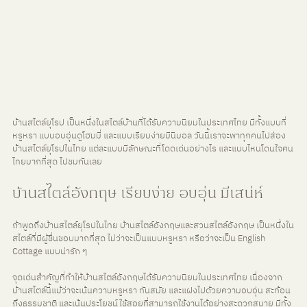
บ้านสไตล์ยุโรป เป็นหนึ่งในสไตล์บ้านที่ได้รับความนิยมในประเทศไทย มีทั้งแบบที่
หรูหรา แบบอบอุ่นดูโฮมมี่ และแบบเรียบง่ายมินิมอล วันนี้เราจะพาทุกคนไปส่อง
บ้านสไตล์ยุโรปในไทย แต่ละแบบมีลักษณะที่โดดเด่นอย่างไร และแบบไหนโดนใจคน
ไทยมากที่สุด ไปชมกันเลย
บ้านสไตล์อังกฤษ เรียบง่าย อบอุ่น มีเสน่ห์
ถ้าพูดถึงบ้านสไตล์ยุโรปในไทย บ้านสไตล์อังกฤษและสวนสไตล์อังกฤษ เป็นหนึ่งใน
สไตล์ที่มีผู้ชื่นชอบมากที่สุด ไม่ว่าจะเป็นแบบหรูหรา หรือว่าจะเป็น English 
Cottage แบบน่ารัก ๆ
จุดเด่นสำคัญที่ทำให้บ้านสไตล์อังกฤษได้รับความนิยมในประเทศไทย เนื่องจาก
บ้านสไตล์นี้แม้ว่าจะเน้นความหรูหรา ทันสมัย และแฝงไปด้วยความอบอุ่น สะท้อน
ถึงธรรมชาติ และเน้นประโยชน์ใช้สอยที่สามารถใช้งานได้อย่างสะดวกสบาย มีทั้ง