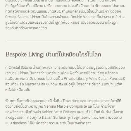
ดีไซน์ของ Crystal Solana เกิดจากแรงบันดาลใจของการเดินทางผ่านเมือง
สำคัญทั่วโลก ตั้งแต่มิลาน ปารีส ลอนดอน ไปจนถึงนิวยอร์ก คัดสรรองค์ประกอบ
ที่ดีที่สุดจากแต่ละวัฒนธรรมมาผสมผสานจนกลายเป็นดีไซน์บ้านเฉพาะตัวของ 
Crystal Solana ไม่ว่าจะเป็นโถงทางเข้าแบบ Double Volume ที่สง่างาม หน้าต่าง
สูงโปร่งที่เปิดรับแสงธรรมชาติเข้าสู่ทุกห้อง หรือระเบียงส่วนตัวขนาดใหญ่ที่
รองรับทุกช่วงเวลาของชีวิต
Bespoke Living: บ้านที่ไม่เหมือนใครในโลก
ที่ Crystal Solana บ้านทุกหลังสามารถออกแบบได้อย่างสมบูรณ์ตามวิถีชีวิตของ
เจ้าของ ไม่ว่าจะเป็นการกำหนดจำนวนห้อง ฟังก์ชันการใช้งาน วัสดุ หรือราย
ละเอียดทางสถาปัตยกรรม ไม่ว่าจะเป็น Private Library, Wine Cellar, ห้องดนตรี
ส่วนตัว หรือ Master Suite ขนาดพิเศษ แม้อยู่ในโครงการเดียวกัน แต่บ้านแต่ละ
หลังไม่เหมือนกัน
วัสดุทุกชิ้นถูกคัดสรรมาอย่างดี ทั้งหิน Travertine และ Limestone จากอิตาลีที่
งดงามยิ่งขึ้นตามอายุ พื้น Verona Marble Composite และไม้มะค่าแท้จาก
แอฟริกา รวมถึงห้องน้ำ Kohler Artist Editions แบรนด์ Hi-End อันดับหนึ่งจาก
สหรัฐอเมริกา ควบคู่กับ Italian Surface ทุกสิ่งถูกเลือกมาเพื่อคงความงดงาม
แบบ timeless ไม่ใช่เพื่อสร้างความประทับใจเพียงชั่วคราว