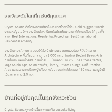
รางวัลระดับโลกที่การันตีคุณภาพ
Crystal Solana คือโครงการเดียวในประเทศไทยที่ได้รับ Gold Nugget Awards 
จากสหรัฐอเมริกา รางวัลอสังหาริมทรัพย์ระดับนานาชาติที่ทรงเกียรติที่สุด ทั้ง
สาขา Best International Residential Project และ Best International 
Residential Amenity
รางวัลสาขา Amenity มอบให้กับ Clubhouse ออกแบบโดย PIA Interior 
Architecture พื้นที่ส่วนกลางกว่า 2,000 ตร.ม. ในสไตล์ Elegant Beaux-Arts 
ภายในประกอบด้วยสระว่ายน้ำระบบน้ำเกลือขนาด 25 เมตร Fitness Centre, 
Yoga Studio, Spa, Salon ส่วนตัว, Library, Private Lounge, Golf Practice 
Area และสนามเทนนิสหญ้าเทียม พร้อมสวนสไตล์อังกฤษ 450 ตร.ว. และลู่วิ่งสี
เขียวระยะทาง 2.5 กม.
บ้านที่อยู่กับคุณในทุกจังหวะชีวิต
Crystal Solana ถูกสร้างขึ้นจากแนวคิด bespoke living 