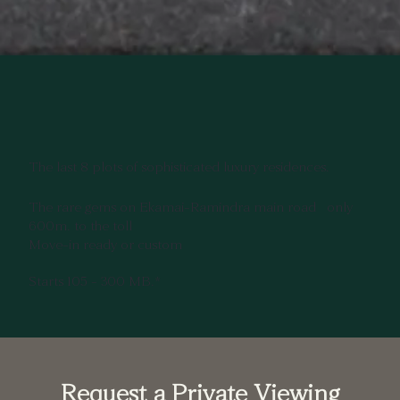
The last 8 plots of sophisticated luxury residences.
The rare gems on Ekamai-Ramindra main road only
600m. to the toll
Move-in ready or custom
Starts 105 - 300 MB.*
Request a Private Viewing