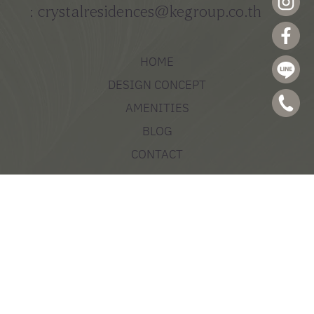
: crystalresidences@kegroup.co.th
HOME
DESIGN CONCEPT
AMENITIES
BLOG
CONTACT
EMERALDA
PERLA
ZAFIRA
PEARL
DIAMONTE