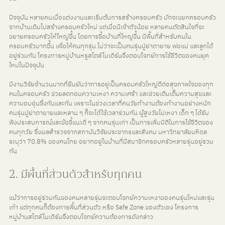
ปัจจุบัน หลายคนเมื่อแต่งงานและเริ่มต้นการสร้างครอบครัว มักจะแยกครอบครัว
จากบ้านเดิมไปสร้างครอบครัวใหม่ แต่เมื่อมีเจ้าตัวน้อย หลายคนตัดสินใจที่จะ
ขยายครอบครัวให้ใหญ่ขึ้น โดยการซื้อบ้านที่ใหญ่ขึ้น มีพื้นที่สำหรับคนใน
ครอบครัวมากขึ้น เพื่อให้คนทุกรุ่น ไม่ว่าจะเป็นคนรุ่นปู่ย่าตายาย พ่อแม่ และลูกได้
อยู่ร่วมกัน โครงการหมู่บ้านหรูสไตล์โมเดิร์นจึงตอบโจทย์การใช้ชีวิตของคนยุค
ใหม่ในปัจจุบัน
มีงานวิจัยจำนวนมากที่ยืนยันว่าการอยู่เป็นครอบครัวใหญ่ดีต่อสุขภาพใจของทุก
คนในครอบครัว ช่วยลดทอนความเหงา ความเศร้า และช่วยเติมเต็มความสุขและ
ความอบอุ่นซึ่งกันและกัน เพราะในช่วงเวลาที่คนวัยทำงานต้องทำงานอย่างหนัก 
คนรุ่นปู่ย่าตายายและหลาน ๆ ก็จะได้ใช้เวลาร่วมกัน ผู้สูงวัยไม่เหงา เด็ก ๆ ได้รับ
ฟังประสบการณ์และข้อชี้แนะดี ๆ จากคนรุ่นเก่า เป็นการเพิ่มมิติในการใช้ชีวิตของ
คนทุกวัย ซึ่งผลสำรวจจากสถาบันวิจัยประชากรและสังคม มหาวิทยาลัยมหิดล 
ระบุว่า 70.8% ของคนไทย อยากอยู่ในบ้านที่มีสมาชิกครอบครัวหลายรุ่นอยู่รวม
กัน
2. มีพื้นที่ส่วนตัวสำหรับทุกคน
แม้ว่าการอยู่ร่วมกันของคนหลายรุ่นจะตอบโจทย์ความเหงาของคนรุ่นใหม่และรุ่น
เก๋า แต่ทุกคนก็ต้องการพื้นที่ส่วนตัว หรือ Safe Zone ของตัวเอง โครงการ
หมู่บ้านสไตล์โมเดิร์นจึงตอบโจทย์ความต้องการดังกล่าว