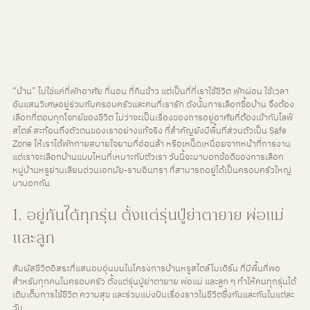
“บ้าน” ไม่ใช่แค่ที่พักอาศัย ที่นอน ที่กินข้าว แต่เป็นที่ที่เราใช้ชีวิต พักผ่อน ใช้เวลา
อันแสนวิเศษอยู่ร่วมกับครอบครัวและคนที่เรารัก ดังนั้นการเลือกซื้อบ้าน จึงต้อง
เลือกที่ตอบทุกโจทย์ของชีวิต ไม่ว่าจะเป็นเรื่องของการอยู่อาศัยที่ต้องเข้ากับไลฟ์
สไตล์ สะท้อนถึงตัวตนของเราอย่างแท้จริง ที่สำคัญยังมีพื้นที่ส่วนตัวเป็น Safe 
Zone ให้เราได้พักกายสบายใจยามที่อ่อนล้า หรือเหน็ดเหนื่อยจากหน้าที่การงาน 
แต่เราจะเลือกบ้านแบบไหนที่เหมาะกับตัวเรา วันนี้จะมาบอกข้อดีของการเลือก
หมู่บ้านหรูย่านเลียบด่วนเอกมัย-รามอินทรา ที่สามารถอยู่ได้เป็นครอบครัวใหญ่
มาบอกกัน
1. อยู่กันได้ทุกรุ่น ตั้งแต่รุ่นปู่ย่าตายาย พ่อแม่ 
และลูก
สัมผัสชีวิตอิสระที่แสนอบอุ่นบนในโครงการบ้านหรูสไตล์โมเดิร์น ที่มีพื้นที่พอ
สำหรับทุกคนในครอบครัว ตั้งแต่รุ่นปู่ย่าตายาย พ่อแม่ และลูก ๆ ทำให้คนทุกรุ่นได้
เติมเต็มการใช้ชีวิต ความสุข และร่วมแบ่งปันเรื่องราวในชีวิตซึ่งกันและกันในแต่ละ
วัน