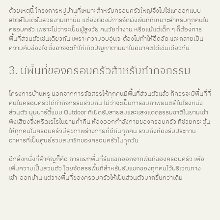
ด้วยเหตุนี้ โครงการหมู่บ้านที่เหมาะสำหรับครอบครัวใหญ่จึงไม่ใช่แค่ออกแบบ
สไตล์โมเดิร์นสวยงามเท่านั้น แต่ยังต้องมีการจัดผังพื้นที่ที่เหมาะสำหรับทุกคนใน
ครอบครัว เพราะไม่ว่าจะเป็นผู้สูงวัย คนวัยทำงาน หรือแม้แต่เด็ก ๆ ก็ต้องการ
พื้นที่ส่วนตัวเช่นเดียวกัน เพราะความอบอุ่นจะต้องไม่ทำให้อึดอัด และกลายเป็น
ความคับข้องใจ ซึ่งอาจจะทำให้เกิดปัญหาตามมาในอนาคตได้เช่นเดียวกัน
3. มีพื้นที่ของครอบครัวสำหรับทำกิจกรรม
โครงการบ้านหรู นอกจากการจัดสรรให้ทุกคนมีพื้นที่ส่วนตัวแล้ว ก็ควรจะมีพื้นที่ที่
คนในครอบครัวได้ทำกิจกรรมร่วมกัน ไม่ว่าจะเป็นการชมภาพยนตร์ในโรงหนัง
ส่วนตัว มุมปาร์ตี้แบบ Outdoor ที่เปิดรับสายลมและแสงแดดธรรมชาติในยามเช้า 
ฟังเสียงจิ้งหรีดเรไรในยามค่ำคืน ห้องออกกำลังกายของครอบครัว ที่ช่วยกระตุ้น
ให้ทุกคนในครอบครัวมีสุขภาพร่างกายที่ดีกันทุกคน รวมถึงห้องรับประทาน
อาหารที่เป็นศูนย์รวมสมาชิกของครอบครัวในทุกวัน
อีกสิ่งหนึ่งที่สำคัญก็คือ การแยกพื้นที่รับแขกออกจากพื้นที่ของครอบครัว เพื่อ
เพิ่มความเป็นส่วนตัว โดยจัดสรรพื้นที่สำหรับรับแขกของทุกคนไว้บริเวณทาง
เข้า-ออกบ้าน แต่วางพื้นที่ของครอบครัวให้เป็นส่วนตัวมากขึ้นกว่าเดิม