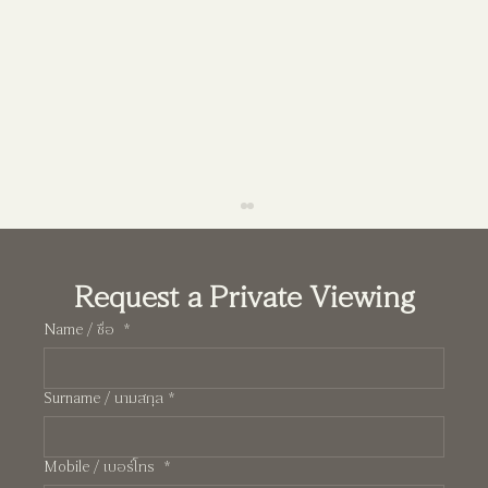
Request a Private Viewing
Name / ชื่อ
*
Surname / นามสกุล
*
Pearl บ้านสองชั้นกลิ่นอาย Manhattan ความสง่า
Mobile / เบอร์โทร
*
งามที่วัดกันด้วยการใช้ชีวิตจริง