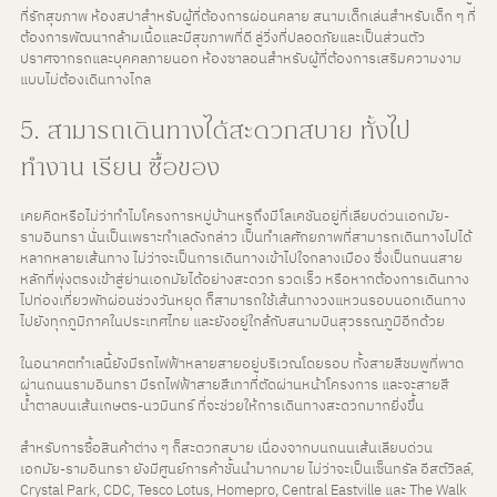
ที่รักสุขภาพ ห้องสปาสำหรับผู้ที่ต้องการผ่อนคลาย สนามเด็กเล่นสำหรับเด็ก ๆ ที่
ต้องการพัฒนากล้ามเนื้อและมีสุขภาพที่ดี ลู่วิ่งที่ปลอดภัยและเป็นส่วนตัว 
ปราศจากรถและบุคคลภายนอก ห้องซาลอนสำหรับผู้ที่ต้องการเสริมความงาม
แบบไม่ต้องเดินทางไกล
5. สามารถเดินทางได้สะดวกสบาย ทั้งไป
ทำงาน เรียน ซื้อของ
เคยคิดหรือไม่ว่าทำไมโครงการหมู่บ้านหรูถึงมีโลเคชันอยู่ที่เลียบด่วนเอกมัย-
รามอินทรา นั่นเป็นเพราะทำเลดังกล่าว เป็นทำเลศักยภาพที่สามารถเดินทางไปได้
หลากหลายเส้นทาง ไม่ว่าจะเป็นการเดินทางเข้าไปใจกลางเมือง ซึ่งเป็นถนนสาย
หลักที่พุ่งตรงเข้าสู่ย่านเอกมัยได้อย่างสะดวก รวดเร็ว หรือหากต้องการเดินทาง
ไปท่องเที่ยวพักผ่อนช่วงวันหยุด ก็สามารถใช้เส้นทางวงแหวนรอบนอกเดินทาง
ไปยังทุกภูมิภาคในประเทศไทย และยังอยู่ใกล้กับสนามบินสุวรรณภูมิอีกด้วย
ในอนาคตทำเลนี้ยังมีรถไฟฟ้าหลายสายอยู่บริเวณโดยรอบ ทั้งสายสีชมพูที่พาด
ผ่านถนนรามอินทรา มีรถไฟฟ้าสายสีเทาที่ตัดผ่านหน้าโครงการ และจะสายสี
น้ำตาลบนเส้นเกษตร-นวมินทร์ ที่จะช่วยให้การเดินทางสะดวกมากยิ่งขึ้น
สำหรับการซื้อสินค้าต่าง ๆ ก็สะดวกสบาย เนื่องจากบนถนนเส้นเลียบด่วน
เอกมัย-รามอินทรา ยังมีศูนย์การค้าชั้นนำมากมาย ไม่ว่าจะเป็นเซ็นทรัล อีสต์วิลล์, 
Crystal Park, CDC, Tesco Lotus, Homepro, Central Eastville และ The Walk 