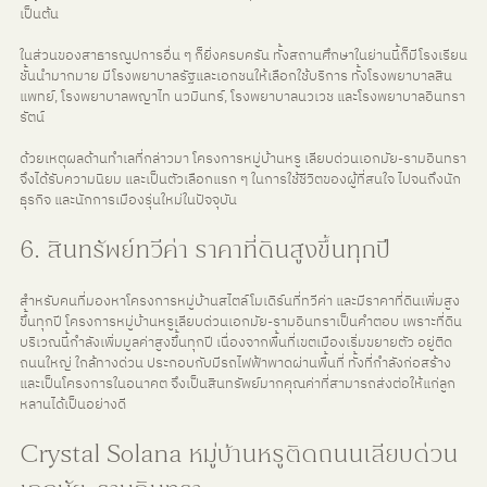
เป็นต้น
ในส่วนของสาธารณูปการอื่น ๆ ก็ยิ่งครบครัน ทั้งสถานศึกษาในย่านนี้ก็มีโรงเรียน
ชั้นนำมากมาย มีโรงพยาบาลรัฐและเอกชนให้เลือกใช้บริการ ทั้งโรงพยาบาลสิน
แพทย์, โรงพยาบาลพญาไท นวมินทร์, โรงพยาบาลนวเวช และโรงพยาบาลอินทรา
รัตน์
ด้วยเหตุผลด้านทำเลที่กล่าวมา โครงการหมู่บ้านหรู เลียบด่วนเอกมัย-รามอินทรา
จึงได้รับความนิยม และเป็นตัวเลือกแรก ๆ ในการใช้ชีวิตของผู้ที่สนใจ ไปจนถึงนัก
ธุรกิจ และนักการเมืองรุ่นใหม่ในปัจจุบัน
6. สินทรัพย์ทวีค่า ราคาที่ดินสูงขึ้นทุกปี
สำหรับคนที่มองหาโครงการหมู่บ้านสไตล์โมเดิร์นที่ทวีค่า และมีราคาที่ดินเพิ่มสูง
ขึ้นทุกปี โครงการหมู่บ้านหรูเลียบด่วนเอกมัย-รามอินทราเป็นคำตอบ เพราะที่ดิน
บริเวณนี้กำลังเพิ่มมูลค่าสูงขึ้นทุกปี เนื่องจากพื้นที่เขตเมืองเริ่มขยายตัว อยู่ติด
ถนนใหญ่ ใกล้ทางด่วน ประกอบกับมีรถไฟฟ้าพาดผ่านพื้นที่ ทั้งที่กำลังก่อสร้าง 
และเป็นโครงการในอนาคต จึงเป็นสินทรัพย์มากคุณค่าที่สามารถส่งต่อให้แก่ลูก
หลานได้เป็นอย่างดี
Crystal Solana หมู่บ้านหรูติดถนนเลียบด่วน