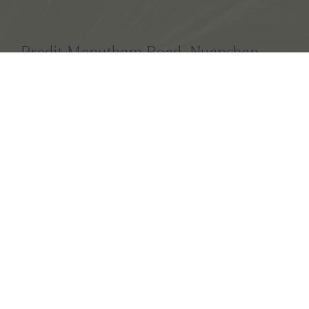
Pradit Manutham Road, Nuanchan,
Bueng Kum, Bangkok 10230
Tel : +66(0) 2 101 5775
email
: crystalresidences@kegroup.co.th
HOME
DESIGN CONCEPT
AMENITIES
BLOG
CONTACT