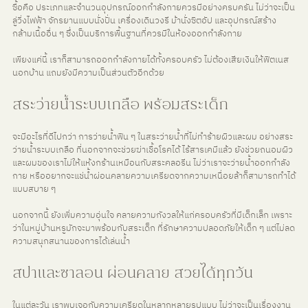
ซื้อคือ ประเภทและจำนวนอุปกรณ์ออกกำลังกายควรมีอย่างครบครัน ไม่ว่าจะเป็น
ลู่วิ่งไฟฟ้า จักรยานแบบนั่งปั่น เครื่องเดินวงรี ม้านั่งซิตอัป และอุปกรณ์สร้าง
กล้ามเนื้ออื่น ๆ ซึ่งเป็นบริการพื้นฐานที่ควรมีในห้องออกกำลังกาย
เพียงแค่นี้ เราก็สามารถออกกำลังกายได้ทั้งครอบครัว ไม่ต้องเสียเงินให้ฟิตเนส
นอกบ้าน แถมยังมีความเป็นส่วนตัวอีกด้วย
สระว่ายน้ำระบบเกลือ พร้อมสระเด็ก
จะมีอะไรที่ดีไปกว่า การว่ายน้ำฟิน ๆ ในสระว่ายน้ำที่ไม่ทำร้ายผิวและผม อย่างสระ
ว่ายน้ำระบบเกลือ ที่นอกจากจะช่วยฆ่าเชื้อโรคได้ ไร้สารเคมีแล้ว ยังช่วยถนอมผิว
และผมของเราไม่ให้แห้งกร้านเหมือนกับสระคลอรีน ไม่ว่าเราจะว่ายน้ำออกกำลัง
กาย หรืออยากจะแช่น้ำผ่อนคลายความเครียดจากความเหนื่อยล้าก็สามารถทำได้
แบบสบาย ๆ
นอกจากนี้ ยังเพิ่มความอุ่นใจ คลายความกังวลให้แก่ครอบครัวที่มีเด็กเล็ก เพราะ
ว่าในหมู่บ้านหรูมักจะมาพร้อมกับสระเด็ก ที่รักษาความปลอดภัยให้เด็ก ๆ แต่ไม่ลด
ความสนุกสนานของการได้เล่นน้ำ
สปาและซาลอน ผ่อนคลาย สวยได้ทุกวัน
ในแต่ละวัน เราพบเจอกับความเครียดในหลากหลายรูปแบบ ไม่ว่าจะเป็นเรื่องงาน 