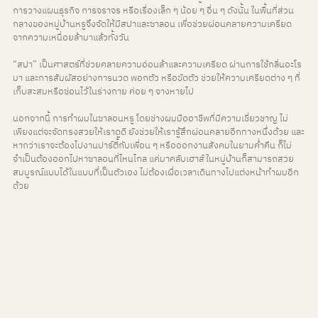
การวางแผนธุรกิจ การจราจร หรือเรื่องเล็ก ๆ น้อย ๆ อื่น ๆ ดังนั้น ในพื้นที่ส่วน
กลางของหมู่บ้านหรูจึงจัดให้มีสปาและซาลอน เพื่อช่วยผ่อนคลายความเครียด
จากความเหนื่อยล้ามาแล้วทั้งวัน
“สปา” เป็นศาสตร์ที่ช่วยคลายความอ่อนล้าและความเครียด ผ่านการใช้กลิ่นอะโร
มา และการสัมผัสอย่างการนวด พอกตัว หรือขัดตัว ช่วยให้ความเครียดต่าง ๆ ที่
เก็บสะสมหรือซ่อนไว้ในร่างกาย ค่อย ๆ จางหายไป
นอกจากนี้ การทำผมในซาลอนหรู โดยช่างผมมืออาชีพที่มีความเชี่ยวชาญ ไม่
เพียงแต่จะจัดทรงสวยให้เราดูดี ยังช่วยให้เรารู้สึกผ่อนคลายอีกทางหนึ่งด้วย และ
หากว่าเราจะต้องไปงานปาร์ตี้กับเพื่อน ๆ หรือออกงานสังคมในยามค่ำคืน ก็ไม่
จำเป็นต้องออกไปหาซาลอนที่ไหนไกล แค่มาคลับเฮาส์ในหมู่บ้านก็สามารถสวย
สมบูรณ์แบบได้ในแบบที่เป็นตัวเอง ไม่ต้องเผื่อเวลาเดินทางไปแต่งหน้าทำผมอีก
ด้วย