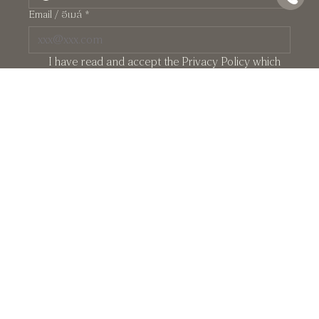
Email / อีเมล์
*
I have read and accept the Privacy Policy which 
contains the details of the protection of my 
personal data. You may read them at 
Privacy 
Policy
*
PRIVATE APPOINTMENT