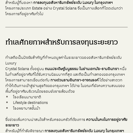
สำหรับผู้ที่มองหา 
การลงทุนอสังหาริมทรัพย์ระดับ Luxury ในกรุงเทพฯ
โครงการประเภท Estate อย่าง Crystal Solana จึงเป็นทางเลือกที่โดดเด่นกว่า
โครงการที่อยู่อาศัยทั่วไป
ทำเลศักยภาพสำหรับการลงทุนระยะยาว
ทำเลถือเป็นปัจจัยสำคัญที่กำหนดมูลค่าในระยะยาวของอสังหาริมทรัพย์ระดับ 
Luxury
Crystal Solana ตั้งอยู่บน 
ถนนประดิษฐ์มนูธรรม ในย่านเอกมัย-รามอินทรา 
หนึ่ง
ในทำเลที่อยู่อาศัยที่ได้รับความนิยมมากที่สุด และถือเป็นทำเลทองของกรุงเทพฯ
โครงการสามารถเชื่อมต่อกับ 
ทางด่วนรามอินทรา-อาจณรงค์
 ได้อย่างสะดวก 
ทำให้เดินทางเข้าสู่ย่านธุรกิจของกรุงเทพฯ ได้ง่าย ในขณะที่ยังคงความสงบของ
พื้นที่อยู่อาศัยบริเวณโดยรอบยังรายล้อมด้วย
โรงเรียนนานาชาติ
Lifestyle destinations
โรงพยาบาลชั้นนำ
ซึ่งช่วยเพิ่มความน่าสนใจสำหรับครอบครัวที่ต้องการ 
ความมั่นคงในการอยู่อาศัย
ระยะยาว
สำหรับผู้ที่กำลังพิจารณา 
การลงทุนอสังหาริมทรัพย์ระดับ Luxury ในกรุงเทพฯ 