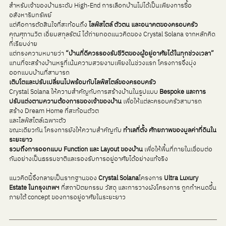
สำหรับเจ้าของบ้านระดับ High-End การเลือกบ้านไม่ได้เป็นเพียงการซื้อ
อสังหาริมทรัพย์ 
แต่คือการตัดสินใจที่สะท้อนถึง 
ไลฟ์สไตล์ ตัวตน และอนาคตของครอบครัว
คุณศุภานวิต เอี่ยมสกุลรัตน์ ได้ถ่ายทอดแนวคิดของ Crystal Solana จากหลักคิด
ที่เรียบง่าย
แต่ทรงความหมายว่า 
“บ้านที่ดีควรรองรับชีวิตของผู้อยู่อาศัยได้ในทุกช่วงเวลา”
แทนที่จะสร้างบ้านหรูที่เน้นความสวยงามเพียงในช่วงแรก โครงการจึงมุ่ง
ออกแบบบ้านที่สามารถ 
เติบโตและปรับเปลี่ยนไปพร้อมกับไลฟ์สไตล์ของครอบครัว
Crystal Solana ให้ความสำคัญกับการสร้างบ้านในรูปแบบ 
Bespoke และการ
ปรับแต่งตามความต้องการของเจ้าของบ้าน
 เพื่อให้แต่ละครอบครัวสามารถ
สร้าง Dream Home ที่สะท้อนตัวต
และไลฟ์สไตล์เฉพาะตัว
ขณะเดียวกัน โครงการยังให้ความสำคัญกับ 
ทำเลที่ตั้ง ศักยภาพของมูลค่าที่ดินใน
ระยะยาว 
รวมถึงการออกแบบ Function และ Layout ของบ้าน
 เพื่อให้พื้นที่ภายในเชื่อมต่อ
กันอย่างเป็นธรรมชาติและรองรับการอยู่อาศัยได้อย่างแท้จริง
แนวคิดนี้จึงกลายเป็นรากฐานของ 
Crystal Solana
โครงการ 
Ultra Luxury 
Estate ในกรุงเทพฯ
 ที่สถาปัตยกรรม วัสดุ และการวางผังโครงการ ถูกกำหนดขึ้น
ภายใต้ concept ของการอยู่อาศัยในระยะยาว