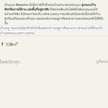
บ้านแบบ Bespoke เปิดโอกาสให้เจ้าของบ้านสามารถออกแบบ 
รูปแบบบ้าน 
ฟังก์ชันการใช้งาน และพื้นที่อยู่อาศัย
 ให้สอดคล้องกับไลฟ์สไตล์ของตนเองได้
อย่างแท้จริง ในโครงการระดับ Ultra Luxury การปรับแต่งในระดับนี้ช่วยให้บ้าน
สะท้อนตัวตนของเจ้าของ และรองรับการอยู่อาศัยระยะยาวของครอบครัวได้ดียิ่ง
ขึ้น
บ้านหรู กรุงเทพ
อัลตร้าลักชัวรีเอสเตท
การอยู่อาศัยระยะยาว
คอมมิวนิตี้ส่วนตัว
บ้านออกแบบเฉพาะบุคคล
โพสต์ล่าสุด
ดูทั้งหมด